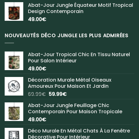
Abat-Jour Jungle Équateur Motif Tropical
Design Contemporain
49.00
€
NOUVEAUTÉS DÉCO JUNGLE LES PLUS ADMIRÉES
Abat-Jour Tropical Chic En Tissu Naturel
Pour Salon Intérieur
49.00
€
Décoration Murale Métal Oiseaux
Amoureux Pour Maison Et Jardin
Le
Le
69.99
€
59.99
€
prix
prix
Abat-Jour Jungle Feuillage Chic
initial
actuel
Contemporain Pour Maison Tropicale
était :
est :
49.00
€
69.99€.
59.99€.
Déco Murale En Métal Chats À La Fenêtre
Décorative Pour Intérieur