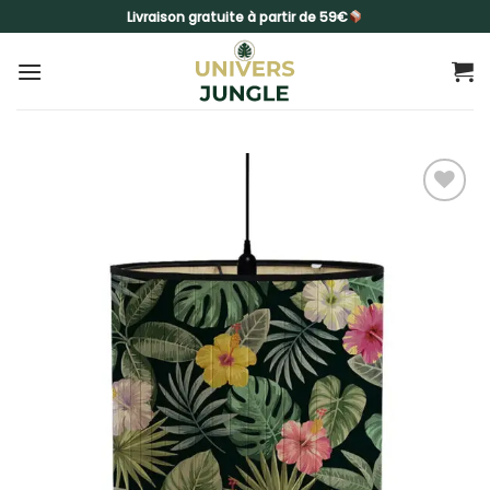
Passer
Livraison gratuite à partir de 59€
au
contenu
Ajouter
à la
liste
d’envies