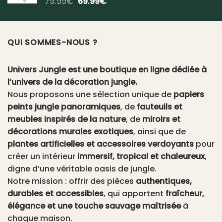
Le
Le
79.99
€
69.99
€
prix
prix
initial
actuel
était :
est :
QUI SOMMES-NOUS ?
79.99€.
69.99€.
Univers Jungle est une boutique en ligne dédiée à
l’univers de la décoration jungle.
Nous proposons une sélection unique de
papiers
peints jungle panoramiques
, de
fauteuils et
meubles inspirés de la nature
, de
miroirs et
décorations murales exotiques
, ainsi que de
plantes artificielles et accessoires verdoyants
pour
créer un intérieur
immersif, tropical et chaleureux
,
digne d’une véritable oasis de jungle.
Notre mission : offrir des pièces
authentiques,
durables et accessibles
, qui apportent
fraîcheur,
élégance et une touche sauvage maîtrisée
à
chaque maison.