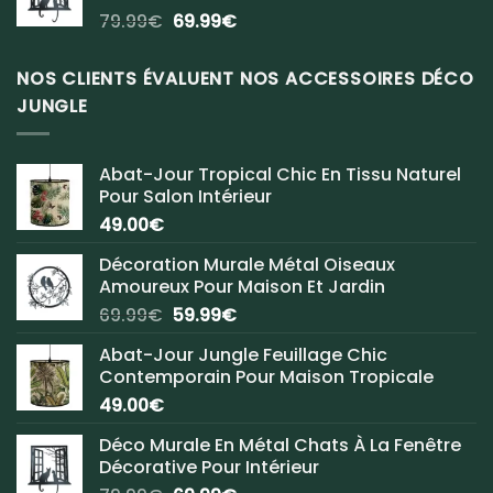
Le
Le
79.99
€
69.99
€
prix
prix
initial
actuel
NOS CLIENTS ÉVALUENT NOS ACCESSOIRES DÉCO
était :
est :
JUNGLE
79.99€.
69.99€.
Abat-Jour Tropical Chic En Tissu Naturel
Pour Salon Intérieur
49.00
€
Décoration Murale Métal Oiseaux
Amoureux Pour Maison Et Jardin
Le
Le
69.99
€
59.99
€
prix
prix
Abat-Jour Jungle Feuillage Chic
initial
actuel
Contemporain Pour Maison Tropicale
était :
est :
49.00
€
69.99€.
59.99€.
Déco Murale En Métal Chats À La Fenêtre
Décorative Pour Intérieur