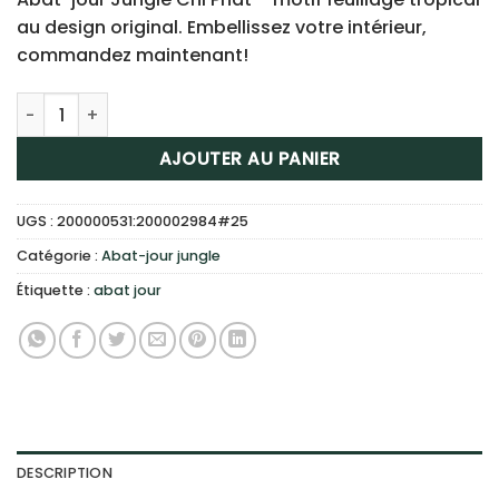
au design original. Embellissez votre intérieur,
commandez maintenant!
quantité de Abat-Jour Jungle Chi Phat Motif Feuillage Tro
AJOUTER AU PANIER
UGS :
200000531:200002984#25
Catégorie :
Abat-jour jungle
Étiquette :
abat jour
DESCRIPTION