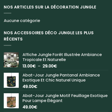
NOS ARTICLES SUR LA DÉCORATION JUNGLE
Aucune catégorie
NOS ACCESSOIRES DÉCO JUNGLE LES PLUS
RÉCENTS
Affiche Jungle Forêt Illustrée Ambiance
Tropicale Et Naturelle
Plage
13.00
€
–
29.00
€
de
Abat-Jour Jungle Pantanal Ambiance
prix :
Exotique Et Chic Naturel Unique
13.00€
49.00
€
à
29.00€
Abat-Jour Jungle Motif Feuillage Exotique
Pour Lampe Élégant
49.00
€