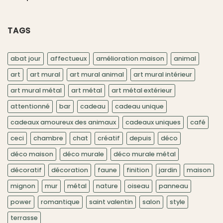
TAGS
abat jour
affectueux
amélioration maison
animal
art
art mural
art mural animal
art mural intérieur
art mural métal
art métal
art métal extérieur
attentionné
bar
cadeau
cadeau unique
cadeaux amoureux des animaux
cadeaux uniques
café
ceci
chambre
chat
créatif
depuis
déco
déco maison
déco murale
déco murale métal
décoratif
décoration
faune
finition
jardin
maison
mignon
mur
métal
nature
oiseau
panneau
power
romantique
saint valentin
salon
style
terrasse