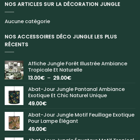
NOS ARTICLES SUR LA DÉCORATION JUNGLE
Aucune catégorie
NOS ACCESSOIRES DÉCO JUNGLE LES PLUS
RÉCENTS
Affiche Jungle Forêt Illustrée Ambiance
Tropicale Et Naturelle
Plage
13.00
€
–
29.00
€
de
Abat-Jour Jungle Pantanal Ambiance
prix :
Exotique Et Chic Naturel Unique
13.00€
49.00
€
à
29.00€
Abat-Jour Jungle Motif Feuillage Exotique
Pour Lampe Élégant
49.00
€