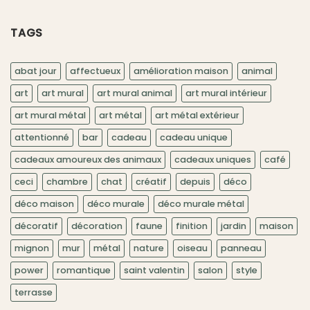
TAGS
abat jour
affectueux
amélioration maison
animal
art
art mural
art mural animal
art mural intérieur
art mural métal
art métal
art métal extérieur
attentionné
bar
cadeau
cadeau unique
cadeaux amoureux des animaux
cadeaux uniques
café
ceci
chambre
chat
créatif
depuis
déco
déco maison
déco murale
déco murale métal
décoratif
décoration
faune
finition
jardin
maison
mignon
mur
métal
nature
oiseau
panneau
power
romantique
saint valentin
salon
style
terrasse