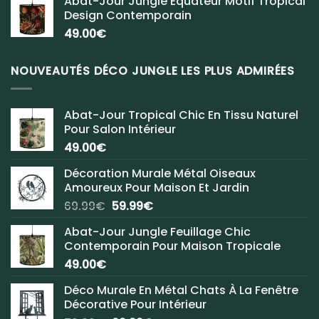
Abat-Jour Jungle Équateur Motif Tropical
Design Contemporain
49.00
€
NOUVEAUTÉS DÉCO JUNGLE LES PLUS ADMIRÉES
Abat-Jour Tropical Chic En Tissu Naturel
Pour Salon Intérieur
49.00
€
Décoration Murale Métal Oiseaux
Amoureux Pour Maison Et Jardin
Le
Le
69.99
€
59.99
€
prix
prix
Abat-Jour Jungle Feuillage Chic
initial
actuel
Contemporain Pour Maison Tropicale
était :
est :
49.00
€
69.99€.
59.99€.
Déco Murale En Métal Chats À La Fenêtre
Décorative Pour Intérieur