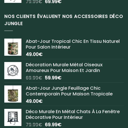
Le
Le
79.99
€
69.99
€
prix
prix
initial
actuel
NOS CLIENTS ÉVALUENT NOS ACCESSOIRES DÉCO
était :
est :
JUNGLE
79.99€.
69.99€.
Abat-Jour Tropical Chic En Tissu Naturel
Pour Salon Intérieur
49.00
€
Décoration Murale Métal Oiseaux
Amoureux Pour Maison Et Jardin
Le
Le
69.99
€
59.99
€
prix
prix
Abat-Jour Jungle Feuillage Chic
initial
actuel
Contemporain Pour Maison Tropicale
était :
est :
49.00
€
69.99€.
59.99€.
Déco Murale En Métal Chats À La Fenêtre
Décorative Pour Intérieur
Le
Le
79.99
€
69.99
€