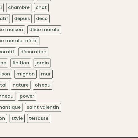
i
chambre
chat
atif
depuis
déco
co maison
déco murale
co murale métal
oratif
décoration
une
finition
jardin
ison
mignon
mur
tal
nature
oiseau
nneau
power
mantique
saint valentin
lon
style
terrasse