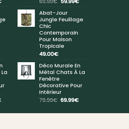
Le
Le
Le
€
69.99
€
59.99
€
prix
prix
prix
Abat-Jour
actuel
initial
actuel
ge
Jungle Feuillage
est :
était :
est :
Chic
.
59.99€.
69.99€.
59.99€.
n
Contemporain
Pour Maison
Tropicale
49.00
€
n
Déco Murale En
 La
Métal Chats À La
Fenêtre
ur
Décorative Pour
Intérieur
Le
Le
Le
€
79.99
€
69.99
€
prix
prix
prix
actuel
initial
actuel
est :
était :
est :
.
69.99€.
79.99€.
69.99€.