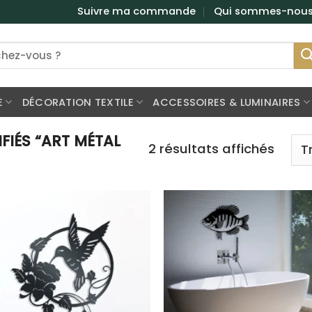
Suivre ma commande
Qui sommes-nou
E
DÉCORATION TEXTILE
ACCESSOIRES & LUMINAIRES
FIÉS “ART MÉTAL
2 résultats affichés
Ajouter
Ajou
à la
à l
liste
lis
d’envies
d’env