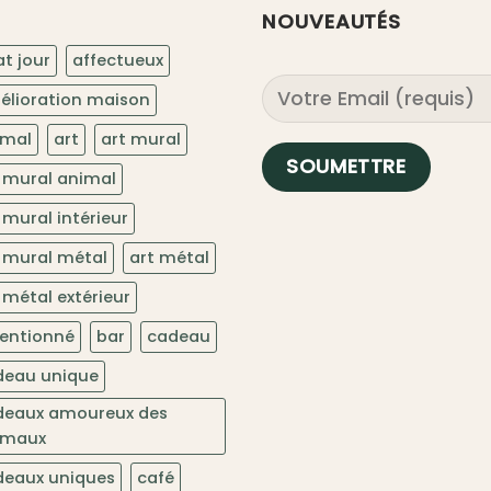
NOUVEAUTÉS
t jour
affectueux
élioration maison
imal
art
art mural
 mural animal
 mural intérieur
 mural métal
art métal
 métal extérieur
tentionné
bar
cadeau
deau unique
deaux amoureux des
imaux
deaux uniques
café