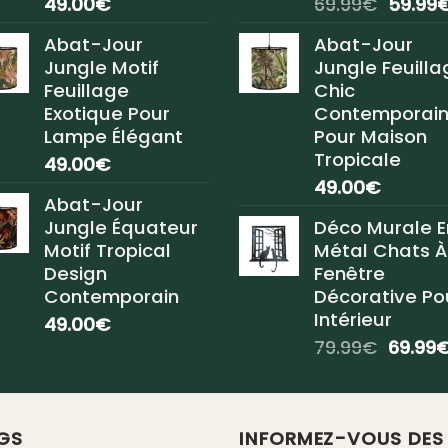
Le
49.00
€
69.99
€
59.99
prix
Abat-Jour
Abat-Jour
initial
Jungle Motif
Jungle Feuilla
était :
Feuillage
Chic
69.99€
Exotique Pour
Contemporai
Lampe Élégant
Pour Maison
Tropicale
49.00
€
49.00
€
Abat-Jour
Jungle Équateur
Déco Murale E
Motif Tropical
Métal Chats À
Design
Fenêtre
Contemporain
Décorative Po
Intérieur
49.00
€
Le
79.99
€
69.99
prix
initial
était :
GS
INFORMEZ-VOUS DES
79.99€