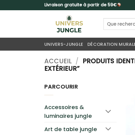
Passer
Livraison gratuite à partir de 59€
au
contenu
Recherche
pour :
UNIVERS-JUNGLE
DÉCORATION MURAL
ACCUEIL
/
PRODUITS IDENTI
EXTÉRIEUR”
PARCOURIR
Accessoires &
luminaires jungle
Art de table jungle