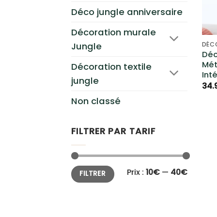
Déco jungle anniversaire
Décoration murale
DÉC
Jungle
Déc
Mét
Décoration textile
Inté
jungle
34.
Non classé
FILTRER PAR TARIF
Prix
Prix
Prix :
10€
—
40€
FILTRER
min
max