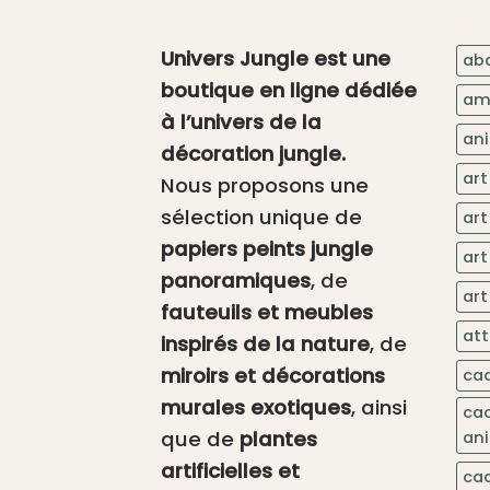
Univers Jungle est une
aba
boutique en ligne dédiée
am
à l’univers de la
an
décoration jungle.
art
Nous proposons une
sélection unique de
art
papiers peints jungle
art
panoramiques
, de
art
fauteuils et meubles
at
inspirés de la nature
, de
miroirs et décorations
ca
murales exotiques
, ainsi
ca
que de
plantes
an
artificielles et
ca