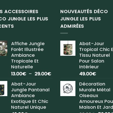
S ACCESSOIRES
NOUVEAUTÉS DÉCO
CO JUNGLE LES PLUS
JUNGLE LES PLUS
CENTS
ADMIRÉES
Affiche Jungle
Abat-Jour
Forêt Illustrée
Tropical Chic 
Ambiance
Tissu Naturel
Tropicale Et
Pour Salon
Naturelle
Intérieur
Plage
13.00
€
–
29.00
€
49.00
€
de
Abat-Jour
Décoration
prix :
Jungle Pantanal
Murale Métal
13.00€
Ambiance
Oiseaux
à
Exotique Et Chic
Amoureux Pou
29.00€
Naturel Unique
Maison Et Jard