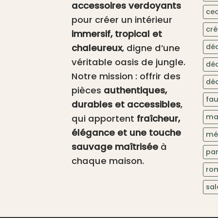
accessoires verdoyants
cec
pour créer un intérieur
cré
immersif, tropical et
chaleureux
, digne d’une
dé
véritable oasis de jungle.
dé
Notre mission : offrir des
déc
pièces
authentiques,
fa
durables et accessibles
,
ma
qui apportent
fraîcheur,
élégance et une touche
mé
sauvage maîtrisée
à
pa
chaque maison.
ro
sa