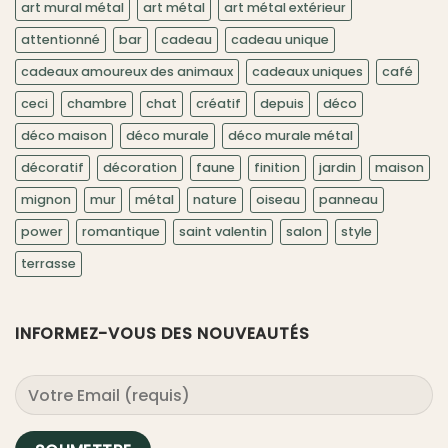
art mural métal
art métal
art métal extérieur
attentionné
bar
cadeau
cadeau unique
cadeaux amoureux des animaux
cadeaux uniques
café
ceci
chambre
chat
créatif
depuis
déco
déco maison
déco murale
déco murale métal
décoratif
décoration
faune
finition
jardin
maison
mignon
mur
métal
nature
oiseau
panneau
power
romantique
saint valentin
salon
style
terrasse
INFORMEZ-VOUS DES NOUVEAUTÉS