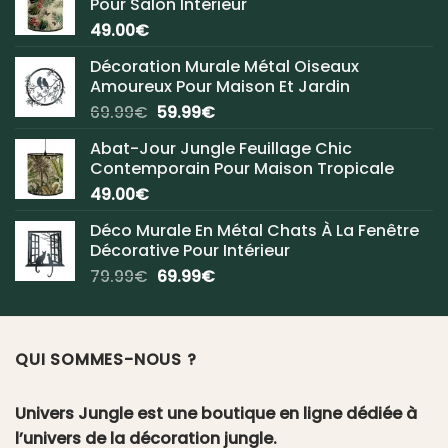
Pour Salon Intérieur
49.00
€
Décoration Murale Métal Oiseaux
Amoureux Pour Maison Et Jardin
Le
Le
69.99
€
59.99
€
prix
prix
Abat-Jour Jungle Feuillage Chic
initial
actuel
Contemporain Pour Maison Tropicale
était :
est :
49.00
€
69.99€.
59.99€.
Déco Murale En Métal Chats À La Fenêtre
Décorative Pour Intérieur
Le
Le
79.99
€
69.99
€
prix
prix
initial
actuel
était :
est :
QUI SOMMES-NOUS ?
79.99€.
69.99€.
Univers Jungle est une boutique en ligne dédiée à
l’univers de la décoration jungle.