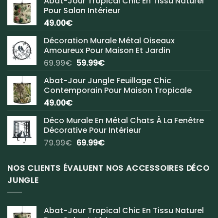
Abat-Jour Tropical Chic En Tissu Naturel
Pour Salon Intérieur
49.00
€
Décoration Murale Métal Oiseaux
Amoureux Pour Maison Et Jardin
Le
Le
69.99
€
59.99
€
prix
prix
Abat-Jour Jungle Feuillage Chic
initial
actuel
Contemporain Pour Maison Tropicale
était :
est :
49.00
€
69.99€.
59.99€.
Déco Murale En Métal Chats À La Fenêtre
Décorative Pour Intérieur
Le
Le
79.99
€
69.99
€
prix
prix
initial
actuel
NOS CLIENTS ÉVALUENT NOS ACCESSOIRES DÉCO
était :
est :
JUNGLE
79.99€.
69.99€.
Abat-Jour Tropical Chic En Tissu Naturel