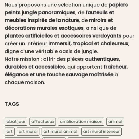
Nous proposons une sélection unique de
papiers
peints jungle panoramiques
, de
fauteuils et
meubles inspirés de la nature
, de
miroirs et
décorations murales exotiques
, ainsi que de
plantes artificielles et accessoires verdoyants
pour
créer un intérieur
immersif, tropical et chaleureux
,
digne d’une véritable oasis de jungle.
Notre mission : offrir des pièces
authentiques,
durables et accessibles
, qui apportent
fraîcheur,
élégance et une touche sauvage maîtrisée
à
chaque maison.
TAGS
abat jour
affectueux
amélioration maison
animal
art
art mural
art mural animal
art mural intérieur