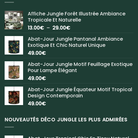
Affiche Jungle Forêt Illustrée Ambiance
Tropicale Et Naturelle
Plage
13.00
€
–
29.00
€
de
Abat-Jour Jungle Pantanal Ambiance
prix :
Exotique Et Chic Naturel Unique
13.00€
49.00
€
à
29.00€
Abat-Jour Jungle Motif Feuillage Exotique
Pour Lampe Élégant
49.00
€
Abat-Jour Jungle Équateur Motif Tropical
Design Contemporain
49.00
€
NOUVEAUTÉS DÉCO JUNGLE LES PLUS ADMIRÉES