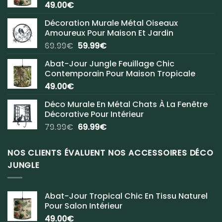
49.00
€
Décoration Murale Métal Oiseaux
Amoureux Pour Maison Et Jardin
Le
Le
69.99
€
59.99
€
prix
prix
Abat-Jour Jungle Feuillage Chic
initial
actuel
Contemporain Pour Maison Tropicale
était :
est :
49.00
€
69.99€.
59.99€.
Déco Murale En Métal Chats À La Fenêtre
Décorative Pour Intérieur
Le
Le
79.99
€
69.99
€
prix
prix
initial
actuel
NOS CLIENTS ÉVALUENT NOS ACCESSOIRES DÉCO
était :
est :
JUNGLE
79.99€.
69.99€.
Abat-Jour Tropical Chic En Tissu Naturel
Pour Salon Intérieur
49.00
€