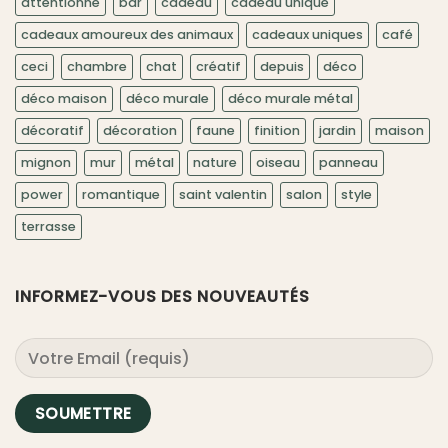
attentionné
bar
cadeau
cadeau unique
cadeaux amoureux des animaux
cadeaux uniques
café
ceci
chambre
chat
créatif
depuis
déco
déco maison
déco murale
déco murale métal
décoratif
décoration
faune
finition
jardin
maison
mignon
mur
métal
nature
oiseau
panneau
power
romantique
saint valentin
salon
style
terrasse
INFORMEZ-VOUS DES NOUVEAUTÉS