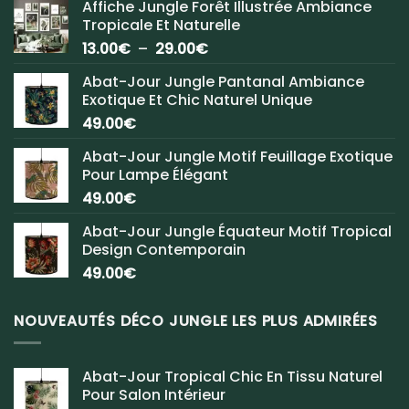
Affiche Jungle Forêt Illustrée Ambiance
Tropicale Et Naturelle
Plage
13.00
€
–
29.00
€
de
Abat-Jour Jungle Pantanal Ambiance
prix :
Exotique Et Chic Naturel Unique
13.00€
49.00
€
à
29.00€
Abat-Jour Jungle Motif Feuillage Exotique
Pour Lampe Élégant
49.00
€
Abat-Jour Jungle Équateur Motif Tropical
Design Contemporain
49.00
€
NOUVEAUTÉS DÉCO JUNGLE LES PLUS ADMIRÉES
Abat-Jour Tropical Chic En Tissu Naturel
Pour Salon Intérieur