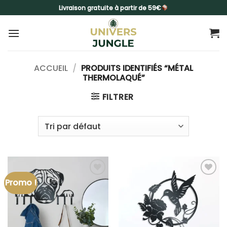
Passer
Livraison gratuite à partir de 59€
au
contenu
ACCUEIL
/
PRODUITS IDENTIFIÉS “MÉTAL
THERMOLAQUÉ”
FILTRER
Promo !
Ajouter
Ajouter
à la liste
à la liste
d’envies
d’envies