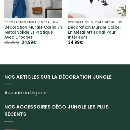
DÉCORATION MURALE MÉTAL JUNGLE
DÉCORATION MURALE MÉTAL JUNGLE
Décoration Murale Carlin En
Décoration Murale Colibri
Métal Solide Et Pratique
En Métal Artisanal Pour
Avec Crochet
Intérieurs
Le
Le
39.99
€
34.99
€
34.99
€
prix
prix
initial
actuel
était :
est :
39.99€.
34.99€.
NOS ARTICLES SUR LA DÉCORATION JUNGLE
Aucune catégorie
NOS ACCESSOIRES DÉCO JUNGLE LES PLUS
RÉCENTS