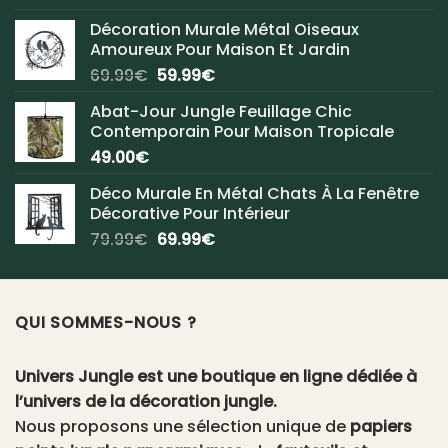
Décoration Murale Métal Oiseaux
Amoureux Pour Maison Et Jardin
Le
Le
69.99
€
59.99
€
prix
prix
Abat-Jour Jungle Feuillage Chic
initial
actuel
Contemporain Pour Maison Tropicale
était :
est :
49.00
€
69.99€.
59.99€.
Déco Murale En Métal Chats À La Fenêtre
Décorative Pour Intérieur
Le
Le
79.99
€
69.99
€
prix
prix
initial
actuel
était :
est :
QUI SOMMES-NOUS ?
79.99€.
69.99€.
Univers Jungle est une boutique en ligne dédiée à
l’univers de la décoration jungle.
Nous proposons une sélection unique de
papiers