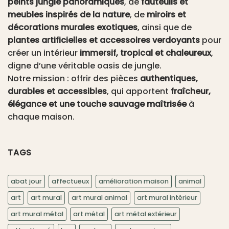
peints jungle panoramiques
, de
fauteuils et
meubles inspirés de la nature
, de
miroirs et
décorations murales exotiques
, ainsi que de
plantes artificielles et accessoires verdoyants
pour
créer un intérieur
immersif, tropical et chaleureux
,
digne d’une véritable oasis de jungle.
Notre mission : offrir des pièces
authentiques,
durables et accessibles
, qui apportent
fraîcheur,
élégance et une touche sauvage maîtrisée
à
chaque maison.
TAGS
abat jour
affectueux
amélioration maison
animal
art
art mural
art mural animal
art mural intérieur
art mural métal
art métal
art métal extérieur