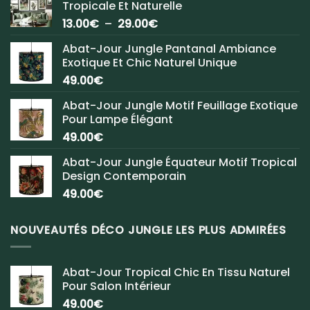
Tropicale Et Naturelle
Plage
13.00
€
–
29.00
€
de
Abat-Jour Jungle Pantanal Ambiance
prix :
Exotique Et Chic Naturel Unique
13.00€
49.00
€
à
29.00€
Abat-Jour Jungle Motif Feuillage Exotique
Pour Lampe Élégant
49.00
€
Abat-Jour Jungle Équateur Motif Tropical
Design Contemporain
49.00
€
NOUVEAUTÉS DÉCO JUNGLE LES PLUS ADMIRÉES
Abat-Jour Tropical Chic En Tissu Naturel
Pour Salon Intérieur
49.00
€