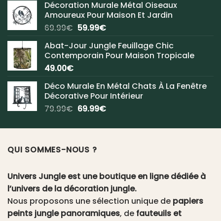
Décoration Murale Métal Oiseaux
Amoureux Pour Maison Et Jardin
Le
Le
69.99
€
59.99
€
prix
prix
Abat-Jour Jungle Feuillage Chic
initial
actuel
Contemporain Pour Maison Tropicale
était :
est :
49.00
€
69.99€.
59.99€.
Déco Murale En Métal Chats À La Fenêtre
Décorative Pour Intérieur
Le
Le
79.99
€
69.99
€
prix
prix
initial
actuel
était :
est :
QUI SOMMES-NOUS ?
79.99€.
69.99€.
Univers Jungle est une boutique en ligne dédiée à
l’univers de la décoration jungle.
Nous proposons une sélection unique de
papiers
peints jungle panoramiques
, de
fauteuils et