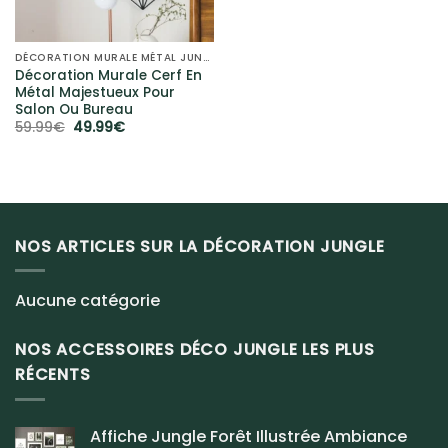
DÉCORATION MURALE MÉTAL JUNGLE
Décoration Murale Cerf En
Métal Majestueux Pour
Salon Ou Bureau
Le
Le
59.99
€
49.99
€
prix
prix
initial
actuel
était :
est :
59.99€.
49.99€.
NOS ARTICLES SUR LA DÉCORATION JUNGLE
Aucune catégorie
NOS ACCESSOIRES DÉCO JUNGLE LES PLUS
RÉCENTS
Affiche Jungle Forêt Illustrée Ambiance