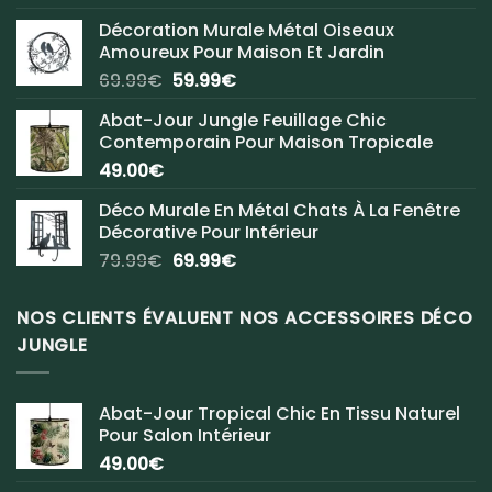
Décoration Murale Métal Oiseaux
Amoureux Pour Maison Et Jardin
Le
Le
69.99
€
59.99
€
prix
prix
Abat-Jour Jungle Feuillage Chic
initial
actuel
Contemporain Pour Maison Tropicale
était :
est :
49.00
€
69.99€.
59.99€.
Déco Murale En Métal Chats À La Fenêtre
Décorative Pour Intérieur
Le
Le
79.99
€
69.99
€
prix
prix
initial
actuel
NOS CLIENTS ÉVALUENT NOS ACCESSOIRES DÉCO
était :
est :
JUNGLE
79.99€.
69.99€.
Abat-Jour Tropical Chic En Tissu Naturel
Pour Salon Intérieur
49.00
€