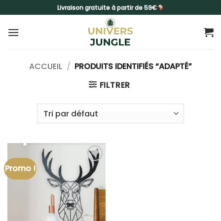
Passer
Livraison gratuite à partir de 59€
au
contenu
ACCUEIL
/
PRODUITS IDENTIFIÉS “ADAPTÉ”
FILTRER
Promo !
Ajouter
à la liste
d’envies