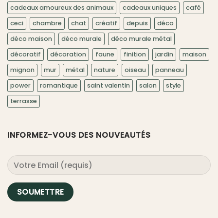
cadeaux amoureux des animaux
cadeaux uniques
café
ceci
chambre
chat
créatif
depuis
déco
déco maison
déco murale
déco murale métal
décoratif
décoration
faune
finition
jardin
maison
mignon
mur
métal
nature
oiseau
panneau
power
romantique
saint valentin
salon
style
terrasse
INFORMEZ-VOUS DES NOUVEAUTÉS