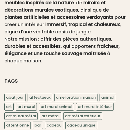
meubles inspirés de la nature
, de
miroirs et
décorations murales exotiques
, ainsi que de
plantes artificielles et accessoires verdoyants
pour
créer un intérieur
immersif, tropical et chaleureux
,
digne d’une véritable oasis de jungle.
Notre mission : offrir des pièces
authentiques,
durables et accessibles
, qui apportent
fraîcheur,
élégance et une touche sauvage maîtrisée
à
chaque maison.
TAGS
abat jour
affectueux
amélioration maison
animal
art
art mural
art mural animal
art mural intérieur
art mural métal
art métal
art métal extérieur
attentionné
bar
cadeau
cadeau unique