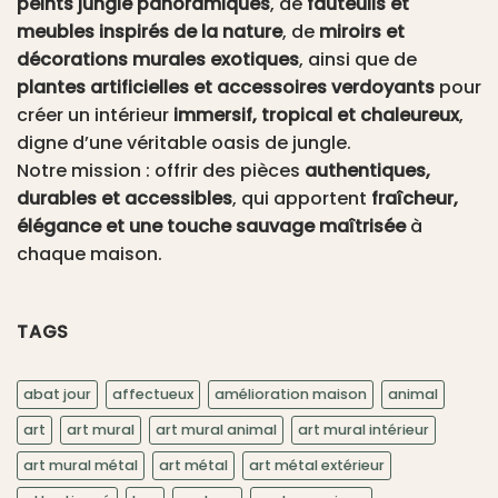
peints jungle panoramiques
, de
fauteuils et
meubles inspirés de la nature
, de
miroirs et
décorations murales exotiques
, ainsi que de
plantes artificielles et accessoires verdoyants
pour
créer un intérieur
immersif, tropical et chaleureux
,
digne d’une véritable oasis de jungle.
Notre mission : offrir des pièces
authentiques,
durables et accessibles
, qui apportent
fraîcheur,
élégance et une touche sauvage maîtrisée
à
chaque maison.
TAGS
abat jour
affectueux
amélioration maison
animal
art
art mural
art mural animal
art mural intérieur
art mural métal
art métal
art métal extérieur