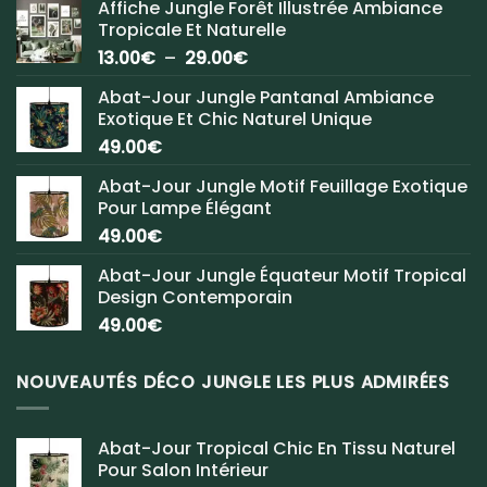
Affiche Jungle Forêt Illustrée Ambiance
Tropicale Et Naturelle
Plage
13.00
€
–
29.00
€
de
Abat-Jour Jungle Pantanal Ambiance
prix :
Exotique Et Chic Naturel Unique
13.00€
49.00
€
à
29.00€
Abat-Jour Jungle Motif Feuillage Exotique
Pour Lampe Élégant
49.00
€
Abat-Jour Jungle Équateur Motif Tropical
Design Contemporain
49.00
€
NOUVEAUTÉS DÉCO JUNGLE LES PLUS ADMIRÉES
Abat-Jour Tropical Chic En Tissu Naturel
Pour Salon Intérieur