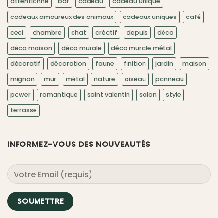
attentionné
bar
cadeau
cadeau unique
cadeaux amoureux des animaux
cadeaux uniques
café
ceci
chambre
chat
créatif
depuis
déco
déco maison
déco murale
déco murale métal
décoratif
décoration
faune
finition
jardin
maison
mignon
mur
métal
nature
oiseau
panneau
power
romantique
saint valentin
salon
style
terrasse
INFORMEZ-VOUS DES NOUVEAUTÉS