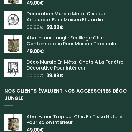
49.00
€
Décoration Murale Métal Oiseaux
Amoureux Pour Maison Et Jardin
Le
Le
69.99
€
59.99
€
prix
prix
Abat-Jour Jungle Feuillage Chic
initial
actuel
Contemporain Pour Maison Tropicale
était :
est :
49.00
€
69.99€.
59.99€.
Déco Murale En Métal Chats À La Fenêtre
Décorative Pour Intérieur
Le
Le
79.99
€
69.99
€
prix
prix
initial
actuel
NOS CLIENTS ÉVALUENT NOS ACCESSOIRES DÉCO
était :
est :
JUNGLE
79.99€.
69.99€.
Abat-Jour Tropical Chic En Tissu Naturel
Pour Salon Intérieur
49.00
€