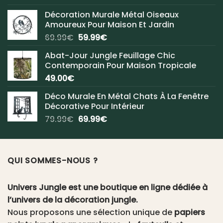
Décoration Murale Métal Oiseaux
Amoureux Pour Maison Et Jardin
Le
Le
69.99
€
59.99
€
prix
prix
Abat-Jour Jungle Feuillage Chic
initial
actuel
Contemporain Pour Maison Tropicale
était :
est :
49.00
€
69.99€.
59.99€.
Déco Murale En Métal Chats À La Fenêtre
Décorative Pour Intérieur
Le
Le
79.99
€
69.99
€
prix
prix
initial
actuel
était :
est :
QUI SOMMES-NOUS ?
79.99€.
69.99€.
Univers Jungle est une boutique en ligne dédiée à
l’univers de la décoration jungle.
Nous proposons une sélection unique de
papiers