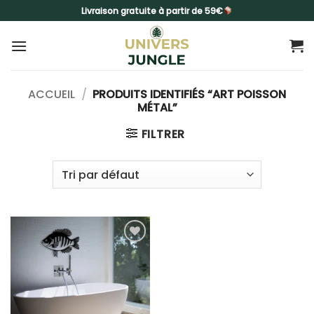
Passer
Livraison gratuite à partir de 59€
au
contenu
ACCUEIL
/
PRODUITS IDENTIFIÉS “ART POISSON
MÉTAL”
FILTRER
Ajouter
à la liste
d’envies