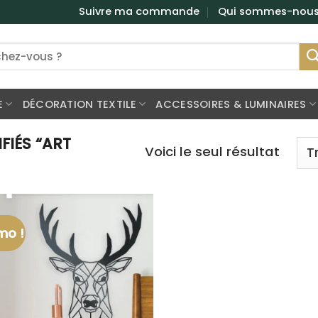
Suivre ma commande
Qui sommes-nou
E
DÉCORATION TEXTILE
ACCESSOIRES & LUMINAIRES
FIÉS “ART
Voici le seul résultat
mo !
Ajouter
à la
liste
d’envies