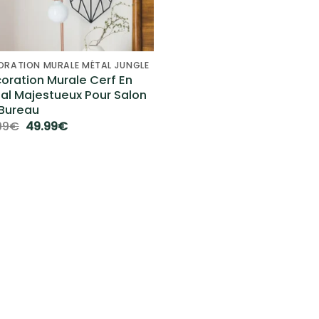
ORATION MURALE MÉTAL JUNGLE
oration Murale Cerf En
al Majestueux Pour Salon
Bureau
Le
Le
99
€
49.99
€
prix
prix
initial
actuel
était :
est :
59.99€.
49.99€.