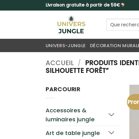
Passer
Livraison gratuite à partir de 59€
au
contenu
Recherche
pour :
UNIVERS-JUNGLE
DÉCORATION MURAL
ACCUEIL
/
PRODUITS IDENTI
SILHOUETTE FORÊT”
PARCOURIR
Pro
Accessoires &
luminaires jungle
Art de table jungle