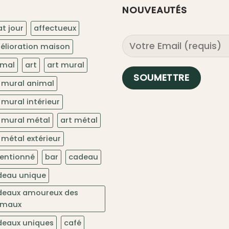
NOUVEAUTÉS
t jour
affectueux
élioration maison
imal
art
art mural
 mural animal
 mural intérieur
 mural métal
art métal
 métal extérieur
tentionné
bar
cadeau
deau unique
deaux amoureux des
imaux
deaux uniques
café