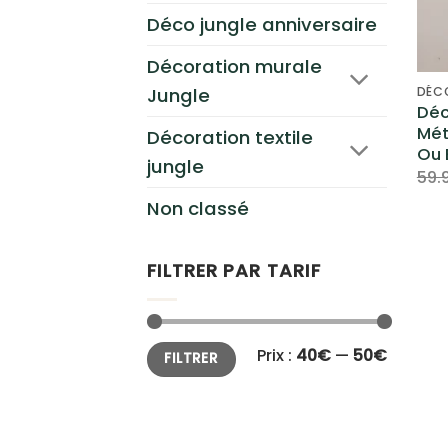
Déco jungle anniversaire
Décoration murale
DÉC
Jungle
Déc
Mét
Décoration textile
Ou 
jungle
59.
Non classé
FILTRER PAR TARIF
Prix
Prix
Prix :
40€
—
50€
FILTRER
min
max