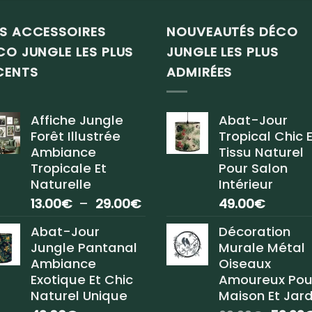
S ACCESSOIRES
NOUVEAUTÉS DÉCO
CO JUNGLE LES PLUS
JUNGLE LES PLUS
CENTS
ADMIRÉES
Affiche Jungle
Abat-Jour
Forêt Illustrée
Tropical Chic 
Ambiance
Tissu Naturel
Tropicale Et
Pour Salon
Naturelle
Intérieur
Plage
13.00
€
–
29.00
€
49.00
€
de
Abat-Jour
Décoration
prix :
Jungle Pantanal
Murale Métal
13.00€
Ambiance
Oiseaux
à
Exotique Et Chic
Amoureux Pou
29.00€
Naturel Unique
Maison Et Jard