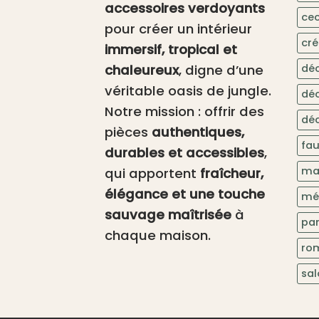
accessoires verdoyants
cec
pour créer un intérieur
cré
immersif, tropical et
chaleureux
, digne d’une
dé
véritable oasis de jungle.
dé
Notre mission : offrir des
déc
pièces
authentiques,
fa
durables et accessibles
,
ma
qui apportent
fraîcheur,
élégance et une touche
mé
sauvage maîtrisée
à
pa
chaque maison.
ro
sa