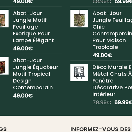
Le
49.00
€
69.99
€
59.99
prix
Abat-Jour
Abat-Jour
initial
Jungle Motif
Jungle Feuilla
était :
Feuillage
Chic
69.99€
Exotique Pour
Contemporai
Lampe Élégant
Pour Maison
Tropicale
49.00
€
49.00
€
Abat-Jour
Jungle Équateur
Déco Murale E
Motif Tropical
Métal Chats À
Design
Fenêtre
Contemporain
Décorative Po
Intérieur
49.00
€
Le
79.99
€
69.99
prix
initial
était :
GS
INFORMEZ-VOUS DES
79.99€