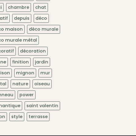
i
chambre
chat
atif
depuis
déco
co maison
déco murale
co murale métal
oratif
décoration
une
finition
jardin
ison
mignon
mur
tal
nature
oiseau
nneau
power
mantique
saint valentin
lon
style
terrasse