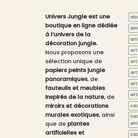
Univers Jungle est une
aba
boutique en ligne dédiée
am
à l’univers de la
an
décoration jungle.
art
Nous proposons une
sélection unique de
art
papiers peints jungle
art
panoramiques
, de
art
fauteuils et meubles
at
inspirés de la nature
, de
miroirs et décorations
ca
murales exotiques
, ainsi
ca
que de
plantes
an
artificielles et
ca