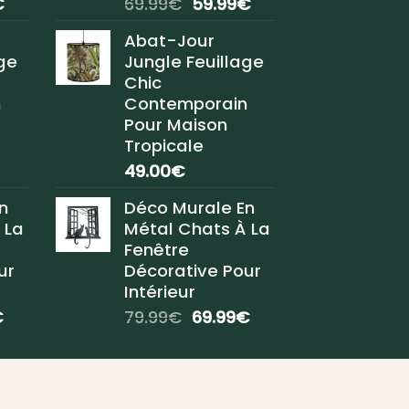
Le
Le
Le
€
69.99
€
59.99
€
prix
prix
prix
Abat-Jour
actuel
initial
actuel
ge
Jungle Feuillage
est :
était :
est :
Chic
.
59.99€.
69.99€.
59.99€.
n
Contemporain
Pour Maison
Tropicale
49.00
€
n
Déco Murale En
 La
Métal Chats À La
Fenêtre
ur
Décorative Pour
Intérieur
Le
Le
Le
€
79.99
€
69.99
€
prix
prix
prix
actuel
initial
actuel
est :
était :
est :
.
69.99€.
79.99€.
69.99€.