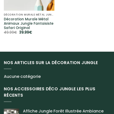
DÉCORATION MURALE MÉTAL JUNGLE
Décoration Murale Métal
Animaux Jungle Fantaisiste
Safari Original
Le
Le
49.99
€
39.99
€
prix
prix
initial
actuel
était :
est :
49.99€.
39.99€.
NOS ARTICLES SUR LA DÉCORATION JUNGLE
Aucune catégorie
NOS ACCESSOIRES DÉCO JUNGLE LES PLUS
RÉCENTS
Affiche Jungle Forêt Illustrée Ambiance