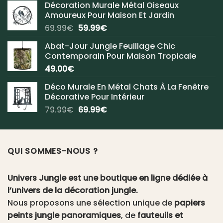
Décoration Murale Métal Oiseaux
Amoureux Pour Maison Et Jardin
Le
Le
69.99
€
59.99
€
prix
prix
Abat-Jour Jungle Feuillage Chic
initial
actuel
Contemporain Pour Maison Tropicale
était :
est :
49.00
€
69.99€.
59.99€.
Déco Murale En Métal Chats À La Fenêtre
Décorative Pour Intérieur
Le
Le
79.99
€
69.99
€
prix
prix
initial
actuel
était :
est :
QUI SOMMES-NOUS ?
79.99€.
69.99€.
Univers Jungle est une boutique en ligne dédiée à
l’univers de la décoration jungle.
Nous proposons une sélection unique de
papiers
peints jungle panoramiques
, de
fauteuils et