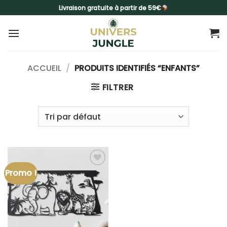
Passer
Livraison gratuite à partir de 59€
au
contenu
ACCUEIL
/
PRODUITS IDENTIFIÉS “ENFANTS”
FILTRER
Promo !
Ajouter
à la liste
d’envies