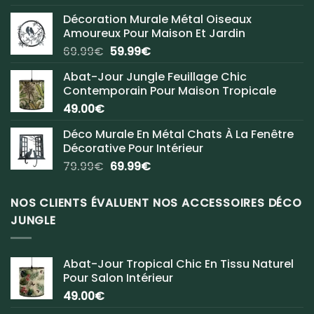
Décoration Murale Métal Oiseaux
Amoureux Pour Maison Et Jardin
Le
Le
69.99
€
59.99
€
prix
prix
Abat-Jour Jungle Feuillage Chic
initial
actuel
Contemporain Pour Maison Tropicale
était :
est :
49.00
€
69.99€.
59.99€.
Déco Murale En Métal Chats À La Fenêtre
Décorative Pour Intérieur
Le
Le
79.99
€
69.99
€
prix
prix
initial
actuel
NOS CLIENTS ÉVALUENT NOS ACCESSOIRES DÉCO
était :
est :
JUNGLE
79.99€.
69.99€.
Abat-Jour Tropical Chic En Tissu Naturel
Pour Salon Intérieur
49.00
€