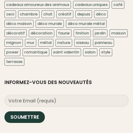
cadeaux amoureux des animaux
cadeaux uniques
café
ceci
chambre
chat
créatif
depuis
déco
déco maison
déco murale
déco murale métal
décoratif
décoration
faune
finition
jardin
maison
mignon
mur
métal
nature
oiseau
panneau
power
romantique
saint valentin
salon
style
terrasse
INFORMEZ-VOUS DES NOUVEAUTÉS