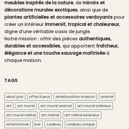
meubles inspirés de la nature
, de
miroirs et
décorations murales exotiques
, ainsi que de
plantes artificielles et accessoires verdoyants
pour
créer un intérieur
immersif, tropical et chaleureux
,
digne d’une véritable oasis de jungle.
Notre mission : offrir des pièces
authentiques,
durables et accessibles
, qui apportent
fraîcheur,
élégance et une touche sauvage maîtrisée
à
chaque maison.
TAGS
abat jour
affectueux
amélioration maison
animal
art
art mural
art mural animal
art mural intérieur
art mural métal
art métal
art métal extérieur
attentionné
bar
cadeau
cadeau unique