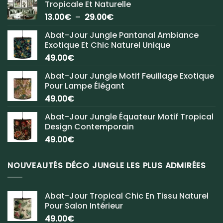
Tropicale Et Naturelle
Plage
13.00
€
–
29.00
€
de
Abat-Jour Jungle Pantanal Ambiance
prix :
Exotique Et Chic Naturel Unique
13.00€
49.00
€
à
29.00€
Abat-Jour Jungle Motif Feuillage Exotique
Pour Lampe Élégant
49.00
€
Abat-Jour Jungle Équateur Motif Tropical
Design Contemporain
49.00
€
NOUVEAUTÉS DÉCO JUNGLE LES PLUS ADMIRÉES
Abat-Jour Tropical Chic En Tissu Naturel
Pour Salon Intérieur
49.00
€