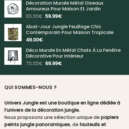
Décoration Murale Métal Oiseaux
Amoureux Pour Maison Et Jardin
Le
Le
69.99
€
59.99
€
prix
prix
Abat-Jour Jungle Feuillage Chic
initial
actuel
Contemporain Pour Maison Tropicale
était :
est :
49.00
€
69.99€.
59.99€.
Déco Murale En Métal Chats À La Fenêtre
Décorative Pour Intérieur
Le
Le
79.99
€
69.99
€
prix
prix
initial
actuel
était :
est :
QUI SOMMES-NOUS ?
79.99€.
69.99€.
Univers Jungle est une boutique en ligne dédiée à
l’univers de la décoration jungle.
Nous proposons une sélection unique de
papiers
peints jungle panoramiques
, de
fauteuils et