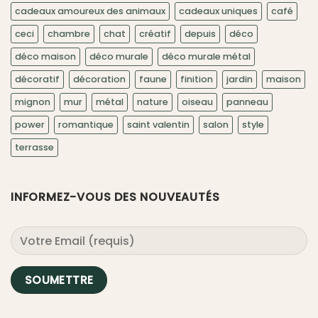
cadeaux amoureux des animaux
cadeaux uniques
café
ceci
chambre
chat
créatif
depuis
déco
déco maison
déco murale
déco murale métal
décoratif
décoration
faune
finition
jardin
maison
mignon
mur
métal
nature
oiseau
panneau
power
romantique
saint valentin
salon
style
terrasse
INFORMEZ-VOUS DES NOUVEAUTÉS