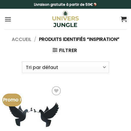
Passer
Livraison gratuite à partir de 59€
au
contenu
ACCUEIL
/
PRODUITS IDENTIFIÉS “INSPIRATION”
FILTRER
Promo !
Ajouter
à la liste
d’envies