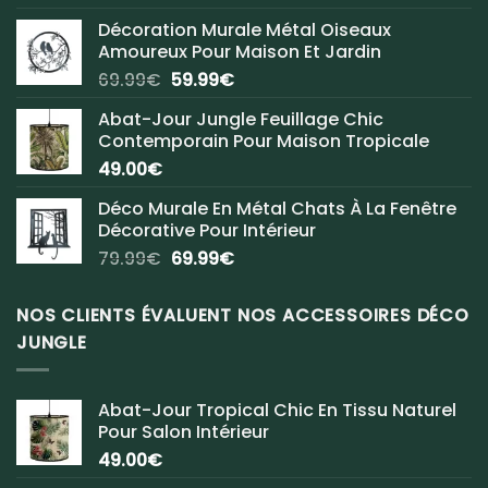
Décoration Murale Métal Oiseaux
Amoureux Pour Maison Et Jardin
Le
Le
69.99
€
59.99
€
prix
prix
Abat-Jour Jungle Feuillage Chic
initial
actuel
Contemporain Pour Maison Tropicale
était :
est :
49.00
€
69.99€.
59.99€.
Déco Murale En Métal Chats À La Fenêtre
Décorative Pour Intérieur
Le
Le
79.99
€
69.99
€
prix
prix
initial
actuel
NOS CLIENTS ÉVALUENT NOS ACCESSOIRES DÉCO
était :
est :
JUNGLE
79.99€.
69.99€.
Abat-Jour Tropical Chic En Tissu Naturel
Pour Salon Intérieur
49.00
€