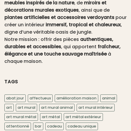
meubles inspirés de la nature
, de
miroirs et
décorations murales exotiques
, ainsi que de
plantes artificielles et accessoires verdoyants
pour
créer un intérieur
immersif, tropical et chaleureux
,
digne d’une véritable oasis de jungle.
Notre mission : offrir des pièces
authentiques,
durables et accessibles
, qui apportent
fraîcheur,
élégance et une touche sauvage maîtrisée
à
chaque maison.
TAGS
abat jour
affectueux
amélioration maison
animal
art
art mural
art mural animal
art mural intérieur
art mural métal
art métal
art métal extérieur
attentionné
bar
cadeau
cadeau unique