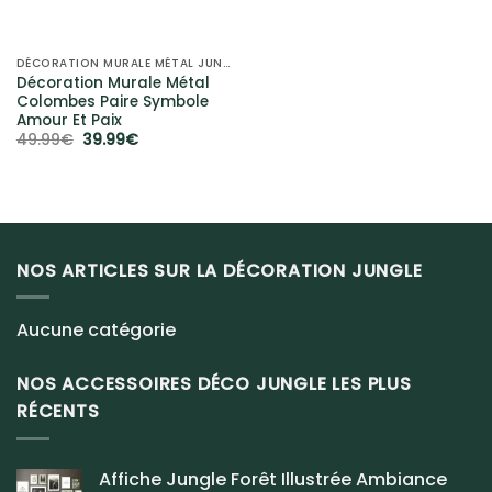
DÉCORATION MURALE MÉTAL JUNGLE
Décoration Murale Métal
Colombes Paire Symbole
Amour Et Paix
Le
Le
49.99
€
39.99
€
prix
prix
initial
actuel
était :
est :
49.99€.
39.99€.
NOS ARTICLES SUR LA DÉCORATION JUNGLE
Aucune catégorie
NOS ACCESSOIRES DÉCO JUNGLE LES PLUS
RÉCENTS
Affiche Jungle Forêt Illustrée Ambiance