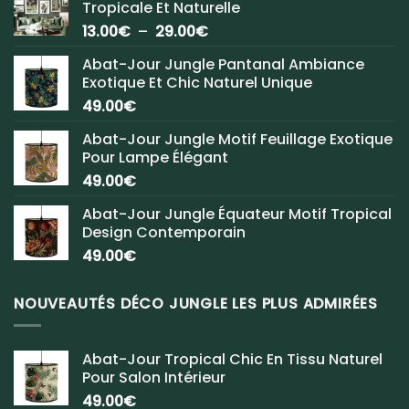
Tropicale Et Naturelle
Plage
13.00
€
–
29.00
€
de
Abat-Jour Jungle Pantanal Ambiance
prix :
Exotique Et Chic Naturel Unique
13.00€
49.00
€
à
29.00€
Abat-Jour Jungle Motif Feuillage Exotique
Pour Lampe Élégant
49.00
€
Abat-Jour Jungle Équateur Motif Tropical
Design Contemporain
49.00
€
NOUVEAUTÉS DÉCO JUNGLE LES PLUS ADMIRÉES
Abat-Jour Tropical Chic En Tissu Naturel
Pour Salon Intérieur
49.00
€