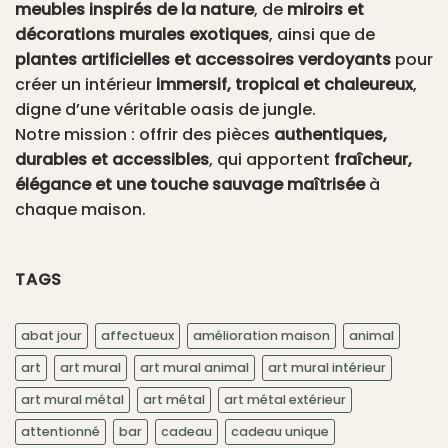
meubles inspirés de la nature
, de
miroirs et
décorations murales exotiques
, ainsi que de
plantes artificielles et accessoires verdoyants
pour
créer un intérieur
immersif, tropical et chaleureux
,
digne d’une véritable oasis de jungle.
Notre mission : offrir des pièces
authentiques,
durables et accessibles
, qui apportent
fraîcheur,
élégance et une touche sauvage maîtrisée
à
chaque maison.
TAGS
abat jour
affectueux
amélioration maison
animal
art
art mural
art mural animal
art mural intérieur
art mural métal
art métal
art métal extérieur
attentionné
bar
cadeau
cadeau unique