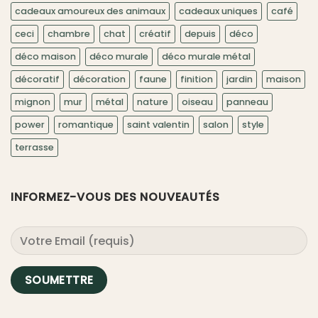
cadeaux amoureux des animaux
cadeaux uniques
café
ceci
chambre
chat
créatif
depuis
déco
déco maison
déco murale
déco murale métal
décoratif
décoration
faune
finition
jardin
maison
mignon
mur
métal
nature
oiseau
panneau
power
romantique
saint valentin
salon
style
terrasse
INFORMEZ-VOUS DES NOUVEAUTÉS