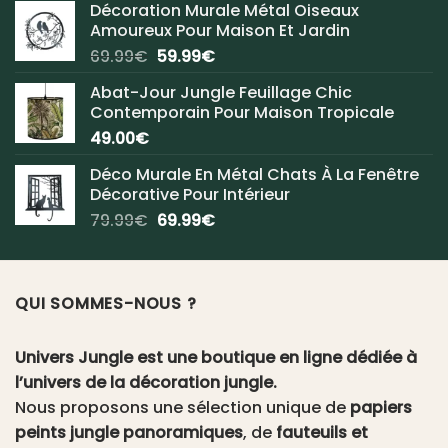
Décoration Murale Métal Oiseaux
Amoureux Pour Maison Et Jardin
Le
Le
69.99
€
59.99
€
prix
prix
Abat-Jour Jungle Feuillage Chic
initial
actuel
Contemporain Pour Maison Tropicale
était :
est :
49.00
€
69.99€.
59.99€.
Déco Murale En Métal Chats À La Fenêtre
Décorative Pour Intérieur
Le
Le
79.99
€
69.99
€
prix
prix
initial
actuel
était :
est :
QUI SOMMES-NOUS ?
79.99€.
69.99€.
Univers Jungle est une boutique en ligne dédiée à
l’univers de la décoration jungle.
Nous proposons une sélection unique de
papiers
peints jungle panoramiques
, de
fauteuils et