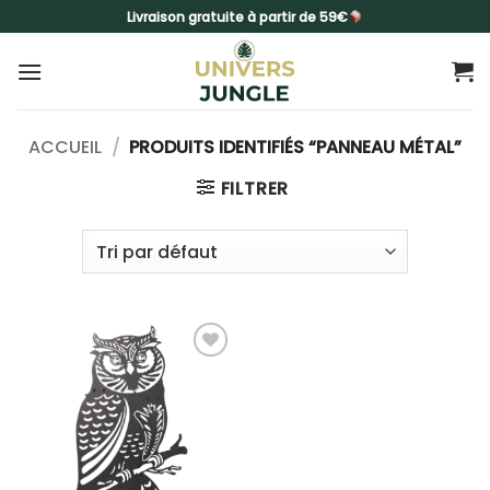
Passer
Livraison gratuite à partir de 59€
au
contenu
ACCUEIL
/
PRODUITS IDENTIFIÉS “PANNEAU MÉTAL”
FILTRER
Ajouter
à la liste
d’envies