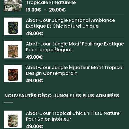
Tropicale Et Naturelle
Plage
13.00
€
–
29.00
€
de
Abat-Jour Jungle Pantanal Ambiance
prix :
Exotique Et Chic Naturel Unique
13.00€
49.00
€
à
29.00€
Abat-Jour Jungle Motif Feuillage Exotique
Pour Lampe Élégant
49.00
€
Abat-Jour Jungle Équateur Motif Tropical
Design Contemporain
49.00
€
NOUVEAUTÉS DÉCO JUNGLE LES PLUS ADMIRÉES
Abat-Jour Tropical Chic En Tissu Naturel
Pour Salon Intérieur
49.00
€