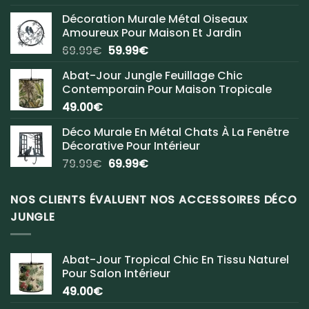
Décoration Murale Métal Oiseaux
Amoureux Pour Maison Et Jardin
Le
Le
69.99
€
59.99
€
prix
prix
Abat-Jour Jungle Feuillage Chic
initial
actuel
Contemporain Pour Maison Tropicale
était :
est :
49.00
€
69.99€.
59.99€.
Déco Murale En Métal Chats À La Fenêtre
Décorative Pour Intérieur
Le
Le
79.99
€
69.99
€
prix
prix
initial
actuel
NOS CLIENTS ÉVALUENT NOS ACCESSOIRES DÉCO
était :
est :
JUNGLE
79.99€.
69.99€.
Abat-Jour Tropical Chic En Tissu Naturel
Pour Salon Intérieur
49.00
€