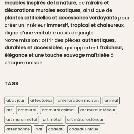
meubles inspirés de la nature
, de
miroirs et
décorations murales exotiques
, ainsi que de
plantes artificielles et accessoires verdoyants
pour
créer un intérieur
immersif, tropical et chaleureux
,
digne d’une véritable oasis de jungle.
Notre mission : offrir des pièces
authentiques,
durables et accessibles
, qui apportent
fraîcheur,
élégance et une touche sauvage maîtrisée
à
chaque maison.
TAGS
abat jour
affectueux
amélioration maison
animal
art
art mural
art mural animal
art mural intérieur
art mural métal
art métal
art métal extérieur
attentionné
bar
cadeau
cadeau unique