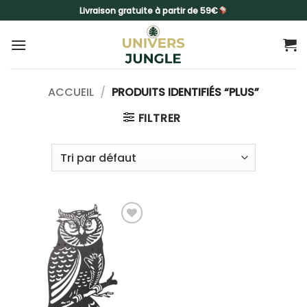
Passer
Livraison gratuite à partir de 59€
au
contenu
ACCUEIL
/
PRODUITS IDENTIFIÉS “PLUS”
FILTRER
Ajouter
à la liste
d’envies