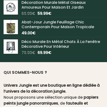
Décoration Murale Métal Oiseaux
Amoureux Pour Maison Et Jardin
Le
Le
69.99
€
59.99
€
prix
prix
Abat-Jour Jungle Feuillage Chic
initial
actuel
Contemporain Pour Maison Tropicale
était :
est :
49.00
€
69.99€.
59.99€.
Déco Murale En Métal Chats À La Fenêtre
Décorative Pour Intérieur
Le
Le
79.99
€
69.99
€
prix
prix
initial
actuel
était :
est :
QUI SOMMES-NOUS ?
79.99€.
69.99€.
Univers Jungle est une boutique en ligne dédiée à
l’univers de la décoration jungle.
Nous proposons une sélection unique de
papiers
peints jungle panoramiques
, de
fauteuils et