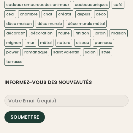
cadeaux amoureux des animaux
cadeaux uniques
café
ceci
chambre
chat
créatif
depuis
déco
déco maison
déco murale
déco murale métal
décoratif
décoration
faune
finition
jardin
maison
mignon
mur
métal
nature
oiseau
panneau
power
romantique
saint valentin
salon
style
terrasse
INFORMEZ-VOUS DES NOUVEAUTÉS