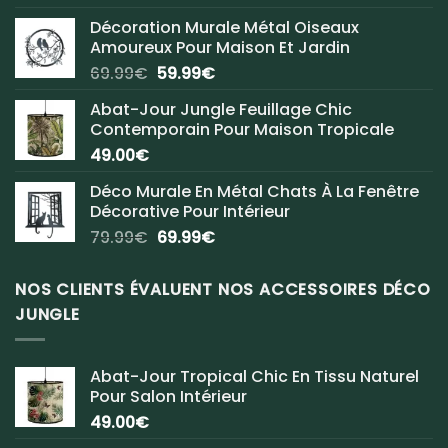
Décoration Murale Métal Oiseaux
Amoureux Pour Maison Et Jardin
Le
Le
69.99
€
59.99
€
prix
prix
Abat-Jour Jungle Feuillage Chic
initial
actuel
Contemporain Pour Maison Tropicale
était :
est :
49.00
€
69.99€.
59.99€.
Déco Murale En Métal Chats À La Fenêtre
Décorative Pour Intérieur
Le
Le
79.99
€
69.99
€
prix
prix
initial
actuel
NOS CLIENTS ÉVALUENT NOS ACCESSOIRES DÉCO
était :
est :
JUNGLE
79.99€.
69.99€.
Abat-Jour Tropical Chic En Tissu Naturel
Pour Salon Intérieur
49.00
€