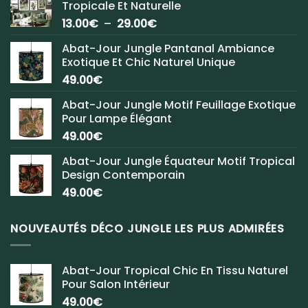
Tropicale Et Naturelle
Plage
13.00
€
–
29.00
€
de
Abat-Jour Jungle Pantanal Ambiance
prix :
Exotique Et Chic Naturel Unique
13.00€
49.00
€
à
29.00€
Abat-Jour Jungle Motif Feuillage Exotique
Pour Lampe Élégant
49.00
€
Abat-Jour Jungle Équateur Motif Tropical
Design Contemporain
49.00
€
NOUVEAUTÉS DÉCO JUNGLE LES PLUS ADMIRÉES
Abat-Jour Tropical Chic En Tissu Naturel
Pour Salon Intérieur
49.00
€