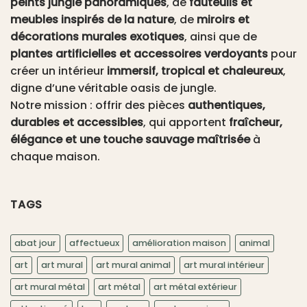
peints jungle panoramiques
, de
fauteuils et
meubles inspirés de la nature
, de
miroirs et
décorations murales exotiques
, ainsi que de
plantes artificielles et accessoires verdoyants
pour
créer un intérieur
immersif, tropical et chaleureux
,
digne d’une véritable oasis de jungle.
Notre mission : offrir des pièces
authentiques,
durables et accessibles
, qui apportent
fraîcheur,
élégance et une touche sauvage maîtrisée
à
chaque maison.
TAGS
abat jour
affectueux
amélioration maison
animal
art
art mural
art mural animal
art mural intérieur
art mural métal
art métal
art métal extérieur