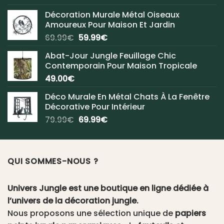
Décoration Murale Métal Oiseaux
Amoureux Pour Maison Et Jardin
Le
Le
69.99
€
59.99
€
prix
prix
Abat-Jour Jungle Feuillage Chic
initial
actuel
Contemporain Pour Maison Tropicale
était :
est :
49.00
€
69.99€.
59.99€.
Déco Murale En Métal Chats À La Fenêtre
Décorative Pour Intérieur
Le
Le
79.99
€
69.99
€
prix
prix
initial
actuel
était :
est :
QUI SOMMES-NOUS ?
79.99€.
69.99€.
Univers Jungle est une boutique en ligne dédiée à
l’univers de la décoration jungle.
Nous proposons une sélection unique de
papiers