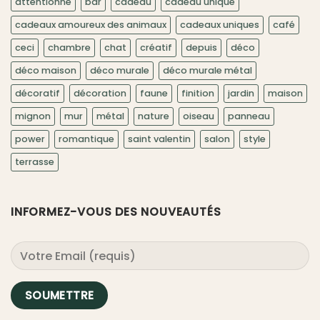
attentionné
bar
cadeau
cadeau unique
cadeaux amoureux des animaux
cadeaux uniques
café
ceci
chambre
chat
créatif
depuis
déco
déco maison
déco murale
déco murale métal
décoratif
décoration
faune
finition
jardin
maison
mignon
mur
métal
nature
oiseau
panneau
power
romantique
saint valentin
salon
style
terrasse
INFORMEZ-VOUS DES NOUVEAUTÉS