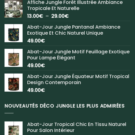
Affiche Jungle Forêt Illustrée Ambiance
Tropicale Et Naturelle
Plage
13.00
€
–
29.00
€
de
Abat-Jour Jungle Pantanal Ambiance
prix :
Exotique Et Chic Naturel Unique
13.00€
49.00
€
à
29.00€
Abat-Jour Jungle Motif Feuillage Exotique
Pour Lampe Élégant
49.00
€
Abat-Jour Jungle Équateur Motif Tropical
Design Contemporain
49.00
€
NOUVEAUTÉS DÉCO JUNGLE LES PLUS ADMIRÉES
Abat-Jour Tropical Chic En Tissu Naturel
Pour Salon Intérieur