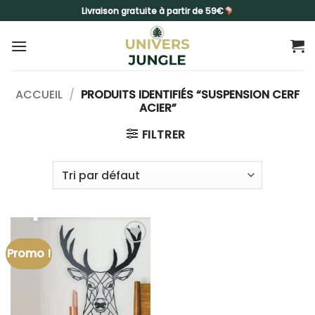
Passer
Livraison gratuite à partir de 59€
au
contenu
ACCUEIL
/
PRODUITS IDENTIFIÉS “SUSPENSION CERF
ACIER”
FILTRER
Promo !
Ajouter
à la liste
d’envies