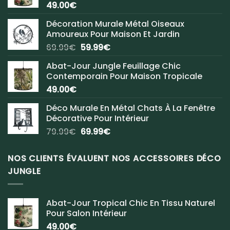
49.00
€
Décoration Murale Métal Oiseaux
Amoureux Pour Maison Et Jardin
Le
Le
69.99
€
59.99
€
prix
prix
Abat-Jour Jungle Feuillage Chic
initial
actuel
Contemporain Pour Maison Tropicale
était :
est :
49.00
€
69.99€.
59.99€.
Déco Murale En Métal Chats À La Fenêtre
Décorative Pour Intérieur
Le
Le
79.99
€
69.99
€
prix
prix
initial
actuel
NOS CLIENTS ÉVALUENT NOS ACCESSOIRES DÉCO
était :
est :
JUNGLE
79.99€.
69.99€.
Abat-Jour Tropical Chic En Tissu Naturel
Pour Salon Intérieur
49.00
€