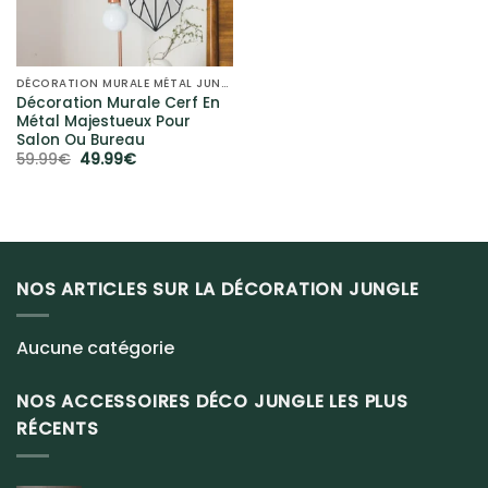
DÉCORATION MURALE MÉTAL JUNGLE
Décoration Murale Cerf En
Métal Majestueux Pour
Salon Ou Bureau
Le
Le
59.99
€
49.99
€
prix
prix
initial
actuel
était :
est :
59.99€.
49.99€.
NOS ARTICLES SUR LA DÉCORATION JUNGLE
Aucune catégorie
NOS ACCESSOIRES DÉCO JUNGLE LES PLUS
RÉCENTS