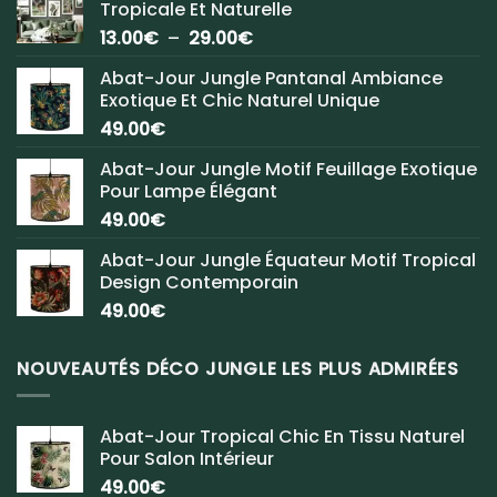
Tropicale Et Naturelle
Plage
13.00
€
–
29.00
€
de
Abat-Jour Jungle Pantanal Ambiance
prix :
Exotique Et Chic Naturel Unique
13.00€
49.00
€
à
29.00€
Abat-Jour Jungle Motif Feuillage Exotique
Pour Lampe Élégant
49.00
€
Abat-Jour Jungle Équateur Motif Tropical
Design Contemporain
49.00
€
NOUVEAUTÉS DÉCO JUNGLE LES PLUS ADMIRÉES
Abat-Jour Tropical Chic En Tissu Naturel
Pour Salon Intérieur
49.00
€