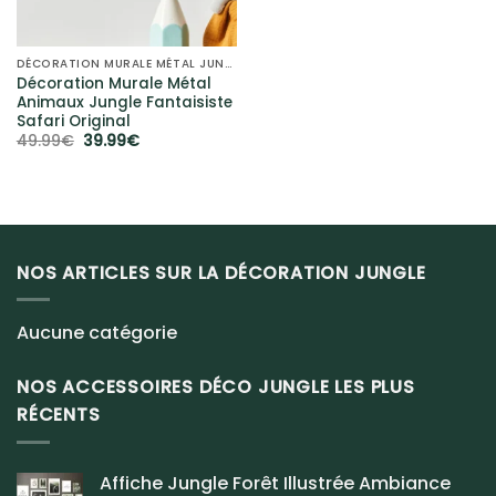
DÉCORATION MURALE MÉTAL JUNGLE
Décoration Murale Métal
Animaux Jungle Fantaisiste
Safari Original
Le
Le
49.99
€
39.99
€
prix
prix
initial
actuel
était :
est :
49.99€.
39.99€.
NOS ARTICLES SUR LA DÉCORATION JUNGLE
Aucune catégorie
NOS ACCESSOIRES DÉCO JUNGLE LES PLUS
RÉCENTS
Affiche Jungle Forêt Illustrée Ambiance