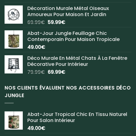
Décoration Murale Métal Oiseaux
Amoureux Pour Maison Et Jardin
Le
Le
69.99
€
59.99
€
prix
prix
Abat-Jour Jungle Feuillage Chic
initial
actuel
Contemporain Pour Maison Tropicale
était :
est :
49.00
€
69.99€.
59.99€.
Déco Murale En Métal Chats À La Fenêtre
Décorative Pour Intérieur
Le
Le
79.99
€
69.99
€
prix
prix
initial
actuel
NOS CLIENTS ÉVALUENT NOS ACCESSOIRES DÉCO
était :
est :
JUNGLE
79.99€.
69.99€.
Abat-Jour Tropical Chic En Tissu Naturel
Pour Salon Intérieur
49.00
€