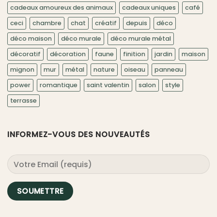
cadeaux amoureux des animaux
cadeaux uniques
café
ceci
chambre
chat
créatif
depuis
déco
déco maison
déco murale
déco murale métal
décoratif
décoration
faune
finition
jardin
maison
mignon
mur
métal
nature
oiseau
panneau
power
romantique
saint valentin
salon
style
terrasse
INFORMEZ-VOUS DES NOUVEAUTÉS