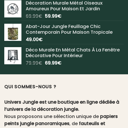
Décoration Murale Métal Oiseaux
Amoureux Pour Maison Et Jardin
Le
Le
69.99
€
59.99
€
prix
prix
Abat-Jour Jungle Feuillage Chic
initial
actuel
Contemporain Pour Maison Tropicale
était :
est :
49.00
€
69.99€.
59.99€.
Déco Murale En Métal Chats À La Fenêtre
Décorative Pour Intérieur
Le
Le
79.99
€
69.99
€
prix
prix
initial
actuel
était :
est :
QUI SOMMES-NOUS ?
79.99€.
69.99€.
Univers Jungle est une boutique en ligne dédiée à
l’univers de la décoration jungle.
Nous proposons une sélection unique de
papiers
peints jungle panoramiques
, de
fauteuils et