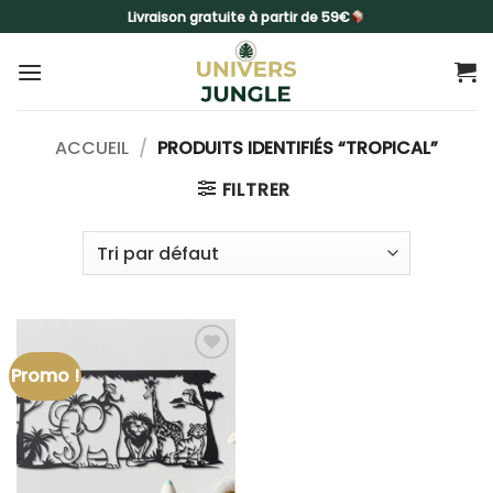
Passer
Livraison gratuite à partir de 59€
au
contenu
ACCUEIL
/
PRODUITS IDENTIFIÉS “TROPICAL”
FILTRER
Promo !
Ajouter
à la liste
d’envies