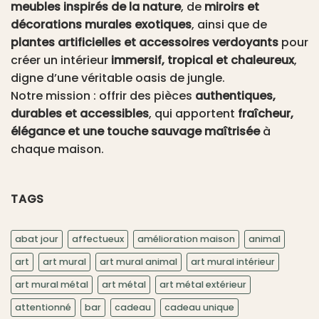
meubles inspirés de la nature
, de
miroirs et
décorations murales exotiques
, ainsi que de
plantes artificielles et accessoires verdoyants
pour
créer un intérieur
immersif, tropical et chaleureux
,
digne d’une véritable oasis de jungle.
Notre mission : offrir des pièces
authentiques,
durables et accessibles
, qui apportent
fraîcheur,
élégance et une touche sauvage maîtrisée
à
chaque maison.
TAGS
abat jour
affectueux
amélioration maison
animal
art
art mural
art mural animal
art mural intérieur
art mural métal
art métal
art métal extérieur
attentionné
bar
cadeau
cadeau unique