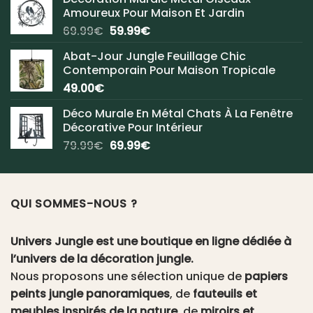
Amoureux Pour Maison Et Jardin
Le
Le
69.99
€
59.99
€
prix
prix
Abat-Jour Jungle Feuillage Chic
initial
actuel
Contemporain Pour Maison Tropicale
était :
est :
49.00
€
69.99€.
59.99€.
Déco Murale En Métal Chats À La Fenêtre
Décorative Pour Intérieur
Le
Le
79.99
€
69.99
€
prix
prix
initial
actuel
était :
est :
QUI SOMMES-NOUS ?
79.99€.
69.99€.
Univers Jungle est une boutique en ligne dédiée à
l’univers de la décoration jungle.
Nous proposons une sélection unique de
papiers
peints jungle panoramiques
, de
fauteuils et
meubles inspirés de la nature
, de
miroirs et