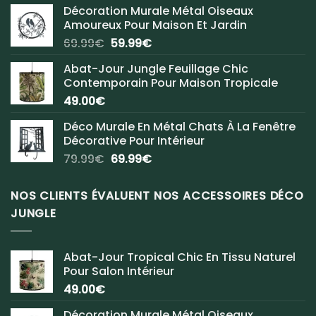
Décoration Murale Métal Oiseaux
Amoureux Pour Maison Et Jardin
Le
Le
69.99
€
59.99
€
prix
prix
Abat-Jour Jungle Feuillage Chic
initial
actuel
Contemporain Pour Maison Tropicale
était :
est :
49.00
€
69.99€.
59.99€.
Déco Murale En Métal Chats À La Fenêtre
Décorative Pour Intérieur
Le
Le
79.99
€
69.99
€
prix
prix
initial
actuel
NOS CLIENTS ÉVALUENT NOS ACCESSOIRES DÉCO
était :
est :
JUNGLE
79.99€.
69.99€.
Abat-Jour Tropical Chic En Tissu Naturel
Pour Salon Intérieur
49.00
€
Décoration Murale Métal Oiseaux