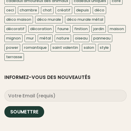
cadeaux amoureux des animaux
cadeaux uniques
café
ceci
chambre
chat
créatif
depuis
déco
déco maison
déco murale
déco murale métal
décoratif
décoration
faune
finition
jardin
maison
mignon
mur
métal
nature
oiseau
panneau
power
romantique
saint valentin
salon
style
terrasse
INFORMEZ-VOUS DES NOUVEAUTÉS