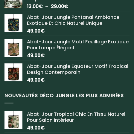
Plage
13.00
€
–
29.00
€
de
Abat-Jour Jungle Pantanal Ambiance
prix :
Exotique Et Chic Naturel Unique
13.00€
49.00
€
à
29.00€
Abat-Jour Jungle Motif Feuillage Exotique
Pour Lampe Élégant
49.00
€
Abat-Jour Jungle Équateur Motif Tropical
Design Contemporain
49.00
€
NOUVEAUTÉS DÉCO JUNGLE LES PLUS ADMIRÉES
Abat-Jour Tropical Chic En Tissu Naturel
Pour Salon Intérieur
49.00
€