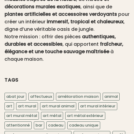
décorations murales exotiques
, ainsi que de
plantes artificielles et accessoires verdoyants
pour
créer un intérieur
immersif, tropical et chaleureux
,
digne d’une véritable oasis de jungle.
Notre mission : offrir des pièces
authentiques,
durables et accessibles
, qui apportent
fraîcheur,
élégance et une touche sauvage maîtrisée
à
chaque maison.
TAGS
abat jour
affectueux
amélioration maison
animal
art
art mural
art mural animal
art mural intérieur
art mural métal
art métal
art métal extérieur
attentionné
bar
cadeau
cadeau unique